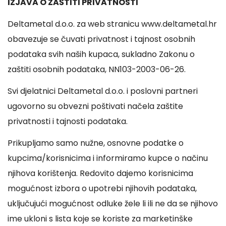
IZJAVA O ZAŠTITI PRIVATNOSTI
Deltametal d.o.o. za web stranicu www.deltametal.hr
obavezuje se čuvati privatnost i tajnost osobnih
podataka svih naših kupaca, sukladno Zakonu o
zaštiti osobnih podataka, NN103-2003-06-26.
Svi djelatnici Deltametal d.o.o. i poslovni partneri
ugovorno su obvezni poštivati načela zaštite
privatnosti i tajnosti podataka.
Prikupljamo samo nužne, osnovne podatke o
kupcima/korisnicima i informiramo kupce o načinu
njihova korištenja. Redovito dajemo korisnicima
mogućnost izbora o upotrebi njihovih podataka,
uključujući mogućnost odluke žele li ili ne da se njihovo
ime ukloni s lista koje se koriste za marketinške